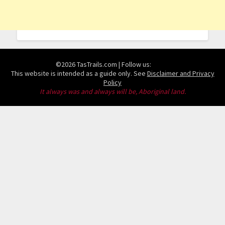
©2026 TasTrails.com
| Follow us:
This website is intended as a guide only. See
Disclaimer and Privacy
Policy
It always was and always will be, Aboriginal land.