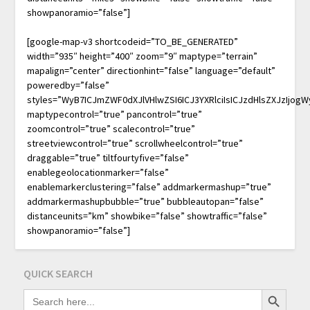
showpanoramio=”false”]
[google-map-v3 shortcodeid=”TO_BE_GENERATED”
width=”935″ height=”400″ zoom=”9″ maptype=”terrain”
mapalign=”center” directionhint=”false” language=”default”
poweredby=”false”
styles=”WyB7ICJmZWF0dXJlVHlwZSI6ICJ3YXRlciIsICJzdHlsZXJzIjo
maptypecontrol=”true” pancontrol=”true”
zoomcontrol=”true” scalecontrol=”true”
streetviewcontrol=”true” scrollwheelcontrol=”true”
draggable=”true” tiltfourtyfive=”false”
enablegeolocationmarker=”false”
enablemarkerclustering=”false” addmarkermashup=”true”
addmarkermashupbubble=”true” bubbleautopan=”false”
distanceunits=”km” showbike=”false” showtraffic=”false”
showpanoramio=”false”]
QUICK SEARCH
Search Button
SEARCH
FOR: