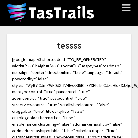
tessss
[google-map-v3 shortcodeid=”TO_BE_GENERATED”
width=”900″ height=”400″ zoom=”12″ maptype=”roadmap”
mapalign=”center” directionhint=”false” language=”default”
poweredby=”false”
styles=”WyB7ICJmZWF0dXJlVHlwZSI6ICJ3YXRlciIsICJzdHlsZXJzIjog
maptypecontrol=”true” pancontrol=”true”
zoomcontrol=”true” scalecontrol=”true”
streetviewcontrol=”true” scrollwheelcontrol=”false”
draggable=”true” tiltfourtyfive=”false”
enablegeolocationmarker=”false”
enablemarkerclustering=”false” addmarkermashup=”false”
addmarkermashupbubble=”false” bubbleautopan=”true”
distanceunits=”miles” showbike=”false” showtraffic=”false”